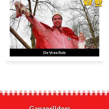
3
1
De Vree Rob
Ganzerijders