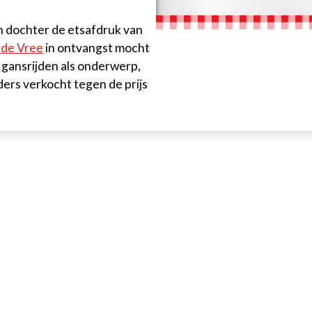
ijn dochter de etsafdruk van
 de Vree
in ontvangst mocht
gansrijden als onderwerp,
ers verkocht tegen de prijs
rs Zandvliet vzw
d"
eteranen