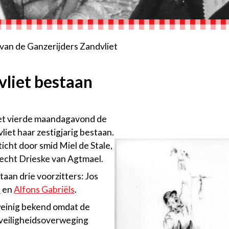
 van de Ganzerijders Zandvliet
vliet bestaan
iet vierde maandagavond de
iet haar zestigjarig bestaan.
icht door smid Miel de Stale,
echt Drieske van Agtmael.
aan drie voorzitters: Jos
e
en
Alfons Gabriëls
.
weinig bekend omdat de
t veiligheidsoverweging