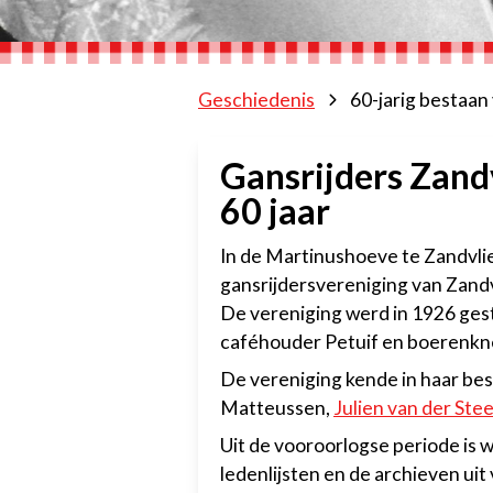
Geschiedenis
60-jarig bestaan
Gansrijders Zand
60 jaar
In de Martinushoeve te Zandvl
gansrijdersvereniging van Zandvl
De vereniging werd in 1926 gest
caféhouder Petuif en boerenkn
De vereniging kende in haar best
Matteussen,
Julien van der Ste
Uit de vooroorlogse periode is 
ledenlijsten en de archieven ui