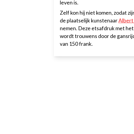
leven is.
Zelf kon hij niet komen, zodat z
de plaatselijk kunstenaar
Albert
nemen. Deze etsafdruk met het 
wordt trouwens door de gansrijd
van 150 frank.
Ganzerijde
"Vermaak na Arbei
Jonge Ruiters & V
Privacybeleid