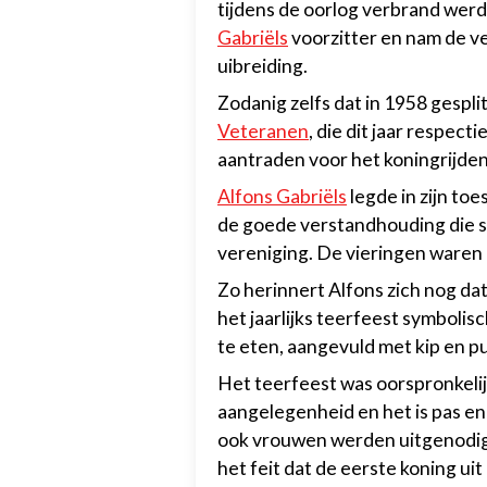
tijdens de oorlog verbrand wer
Gabriëls
voorzitter en nam de v
uibreiding.
Zodanig zelfs dat in 1958 gespli
Veteranen
, die dit jaar respect
aantraden voor het koningrijden
Alfons Gabriëls
legde in zijn to
de goede verstandhouding die s
vereniging. De vieringen waren nie
Zo herinnert Alfons zich nog d
het jaarlijks teerfeest symbolis
te eten, aangevuld met kip en p
Het teerfeest was oorspronkeli
aangelegenheid en het is pas en
ook vrouwen werden uitgenodigd
het feit dat de eerste koning ui