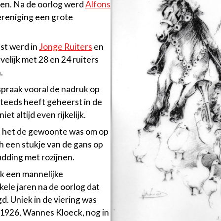
den. Na de oorlog werd
Alfons
ereniging een grote
tst werd in
Jonge Ruiters
en
ievelijk met 28 en 24 ruiters
.
espraak vooral de nadruk op
teeds heeft geheerst in de
t altijd even rijkelijk.
at het de gewoonte was om op
ch een stukje van de gans op
udding met rozijnen.
jk een mannelijke
kele jaren na de oorlog dat
. Uniek in de viering was
t 1926, Wannes Kloeck, nog in